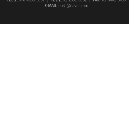
E-MAIL
: instj@naver.com
포세식(BP-031)
포세식(BU-101)